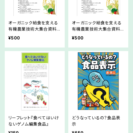
オーガニック給食を支える
オーガニック給食を支える
有機農業技術大集合資料
有機農業技術大集合資料
集・アーカイブ動画(3冊まで
集・アーカイブ動画(4冊以
¥500
¥500
送料250円ｸﾘｯｸﾎﾟｽﾄ便)
上通常便)
リーフレット『食べてはいけ
どうなっているの？食品表
ないゲノム編集食品』
示
¥150
¥650