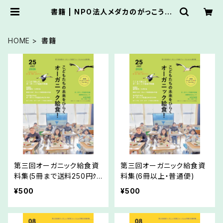
書籍 | NPO法人メダカのがっこう推
薦オンラインショップ
HOME
書籍
第三回オーガニック給食資
第三回オーガニック給食資
料集(5冊まで送料250円ｸﾘ
料集(6冊以上・普通便)
ｯｸﾎﾟｽﾄ便)
¥500
¥500