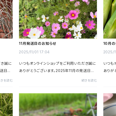
11月発送日のお知らせ
10月
2025/11/01 17:04
2025/1
だき誠に
いつもオンラインショップをご利用いただき誠に
いつも
発送日の
ありがとうございます。2025年11月の発送日の
ありがと
今後の
スケジュールのお知らせです。〈11月の発送日ス
スケジ
続きを読む
続きを読む
りますの
ケジュール〉4(火)5(水)7(金)11(火)15(土)20
ケジュール
(木)27(木)27(月)(翌月は12/...
(木)27