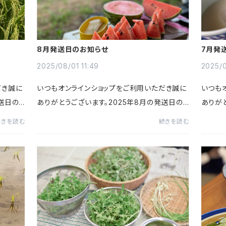
8月発送日のお知らせ
7月発
2025/08/01 11:49
2025/0
だき誠に
いつもオンラインショップをご利用いただき誠に
いつも
送日の
ありがとうございます。2025年8月の発送日の
ありが
送日ス
スケジュールのお知らせです。〈8月の発送日ス
スケジ
続きを読む
続きを読む
火)19
ケジュール〉4(月)7(木)11(月)15(金)21(木)28
ケジュール
(木)以上の日程となります。...
(木)28