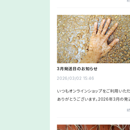
日スケジュール〉１(月)３㈬４㈭８(月)→
5:00までのご注文分１５(月...
3月発送日のお知らせ
2026/03/02 15:46
いつもオンラインショップをご利用いた
ありがとうございます。2026年3月の発
スケジュールのお知らせです。〈3月の発
ケジュール〉2(月)5(木)9(月)12(木)16(
(火)23(月)★一週間お休みをい...