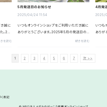
5月発送日のお知らせ
4月発
2025/04/24 11:54
2025/0
だき誠に
いつもオンラインショップをご利用いただき誠に
いつも
。202
ありがとうございます。2025年5月の発送日の
ありが
らせで
スケジュールのお知らせです。〈5月の発送日ス
スケジ
続きを読む
続きを読む
木)9
ケジュール〉1(木)5(月・祝)8(木)12(月)15(木)2
ケジュール
2(木)28(水)以上の日程とな...
4(木)
1
2
3
4
5
6
7
次 >>
づく表記
© NPO法人メダカのがっこう推薦オンラインショップ