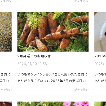
続きを読む
続きを読む
6/7㈰1
ケジュール〉４(月)・祝７(木)１１(月)１５(金)１
ケジュール
８(月)２５(月)２８(木...
(月)3
2月発送日のお知らせ
202
2026/01/30 10:56
2025/1
だき誠に
いつもオンラインショップをご利用いただき誠に
いつも
送日の
ありがとうございます。2026年2月の発送日の
ありが
送日ス
スケジュールのお知らせです。(*下記に今後の
ケジュ
続きを読む
続きを読む
月)17
発送日についての大切なお知らせがありますの
送日に
で目を通して頂けますと幸いで...
目を通し