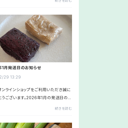
続きを読む
〉2(木)6(月)14(火)21(火)24(金)27
0(木)以上の日程となり...
6年1月発送日のお知らせ
2/29 13:29
オンラインショップをご利用いただき誠に
とうございます。2026年1月の発送日のス
ールのお知らせです。(*下記に今後の発
続きを読む
ついての大切なお知らせがありますので
て頂けますと幸いで...