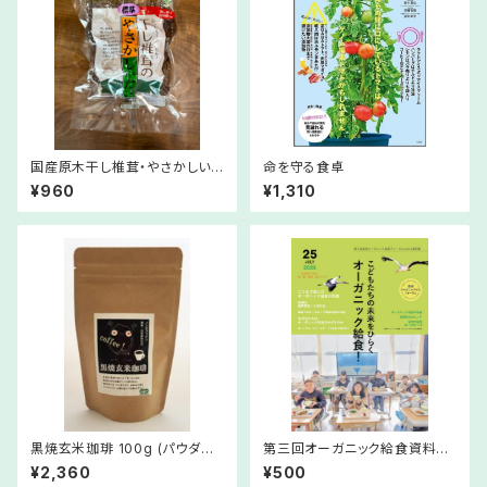
国産原木干し椎茸・やさかしいた
命を守る食卓
け
¥960
¥1,310
黒焼玄米珈琲 100g (パウダー
第三回オーガニック給食資料集
タイプ）
(6冊以上・普通便)
¥2,360
¥500