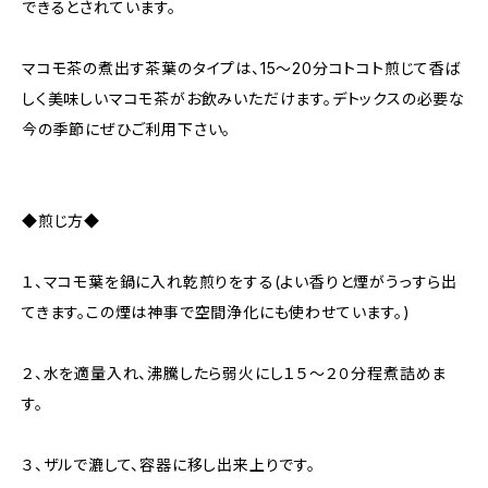
できるとされています。
マコモ茶の煮出す茶葉のタイプは、15〜20分コトコト煎じて香ば
しく美味しいマコモ茶がお飲みいただけます。デトックスの必要な
今の季節にぜひご利用下さい。
◆煎じ方◆
１、マコモ葉を鍋に入れ乾煎りをする(よい香りと煙がうっすら出
てきます。この煙は神事で空間浄化にも使わせています。)
２、水を適量入れ、沸騰したら弱火にし１５〜２０分程煮詰めま
す。
３、ザルで漉して、容器に移し出来上りです。