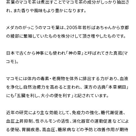
茶葉のマコモ茶は煮出すことでマコモ茶の成分がしっかり抽出さ
れ、また香りや風味もより豊かになります。
メダカのがっこうのマコモ葉は、2005年若杉ばあちゃんから京都
の綾部に繁殖していたものを株分けして頂き増やしたものです。
日本で古くから神事にも使われ「神の草」と呼ばれてきた真菰(マ
コモ)。
マコモには体内の毒素・老廃物を体外に排出する力があり、血液
を浄化し自然治癒力を高めると言われ、 漢方の古典「本草網目」
にも「五臓を利し、大小の便を利す」と記されています。
近年の研究により主な効能として、免疫力の強化、糖代謝促進、
血圧上昇抑制、性ホルモンの活性、消化器官の運動促進などによ
る便秘、胃腸疾患、高血圧、糖尿病などの予防と改善作用が期待