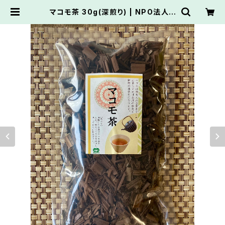
マコモ茶 30g(深煎り) | NPO法人メ
ダカのがっこう推薦オンラインショッ
プ