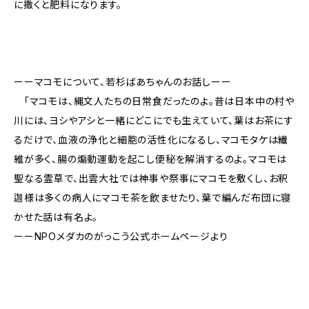
に撒くと肥料になります。
ーーマコモについて、若杉ばあちゃんのお話しーー
「マコモは、縄文人たちの日常食だったのよ。昔は日本中の村や
川には、ヨシやアシと一緒にどこにでも生えていて、葉はお茶にす
るだけで、血液の浄化と細胞の活性化になるし、マコモタケは繊
維が多く、腸の煽動運動を起こし便秘を解消するのよ。マコモは
聖なる霊草で、出雲大社では神事や祭事にマコモを敷くし、お釈
迦様は多くの病人にマコモ茶を飲ませたり、葉で編んだ布団に寝
かせた話は有名よ。
ーーNPOメダカのがっこう公式ホームページより