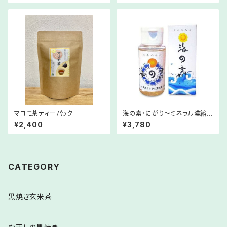
マコモ茶ティーパック
海の素・にがり〜ミネラル濃縮
エキス〜
¥2,400
¥3,780
CATEGORY
黒焼き玄米茶