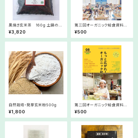
黒焼き玄米茶 160g 土鍋の手
第三回オーガニック給食資料集
作り
(5冊まで送料250円ｸﾘｯｸﾎﾟｽﾄ
¥3,820
¥500
便)
自然栽培・発芽玄米粉500g
第二回オーガニック給食資料集
(6冊以上・普通便)
¥1,800
¥500