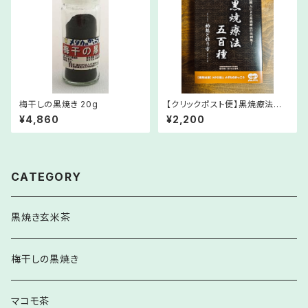
梅干しの黒焼き 20g
【クリックポスト便】黒焼療法五
百種［復刻・改訂版］
¥4,860
¥2,200
CATEGORY
黒焼き玄米茶
梅干しの黒焼き
マコモ茶