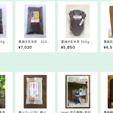
0g 土
黒焼き玄米茶 320g
黒焼き玄米茶 500g 機
黒焼玄
土鍋の手作り
械焙煎
（パウ
¥7,020
¥5,850
¥4,5
麦茶
食べたいときに食べら
new! 改正新版・若杉友
黒焼療