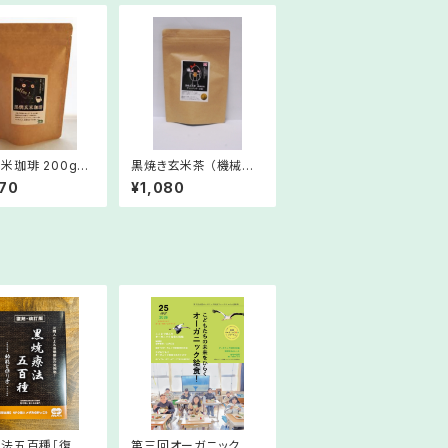
米珈琲 200g
黒焼き玄米茶 （機械焙
ダータイプ）
煎）ティーバッグ 3g×1
70
¥1,080
8包
法五百種［復刻・
第三回オーガニック給