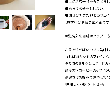
●黒焼き玄米茶を丸ごと食し
●あまり水分をとれない。
●珈琲は好きだけどカフェイ
（原材料は黒焼き玄米茶です
＊黒焼玄米珈琲はパウダーな
お湯を注せばいつでも美味し
れればあたかもカフェインな
その時のミルクは豆乳、甘み
飲み方 ・コーヒーカップ（15
※濃さはお好みで調整してく
1回漉してお飲みください。