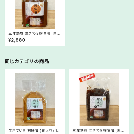
三年熟成 生きてる麹味噌 (青大
豆) １kg
¥2,880
同じカテゴリの商品
生きている 麹味噌 (青大豆) 1K
三年熟成 生きてる麹味噌 (黒大