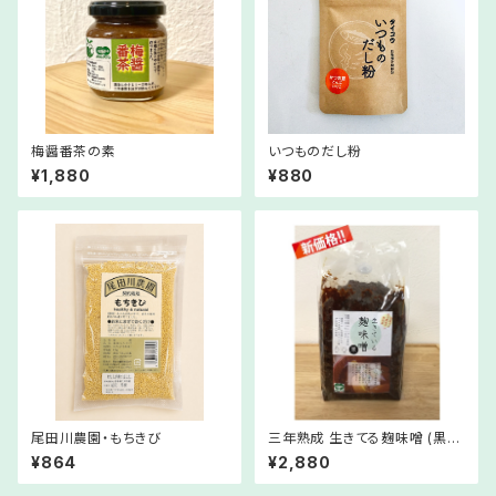
梅醤番茶の素
いつものだし粉
¥1,880
¥880
尾田川農園・もちきび
三年熟成 生きてる麹味噌 (黒大
豆) 1Kg
¥864
¥2,880