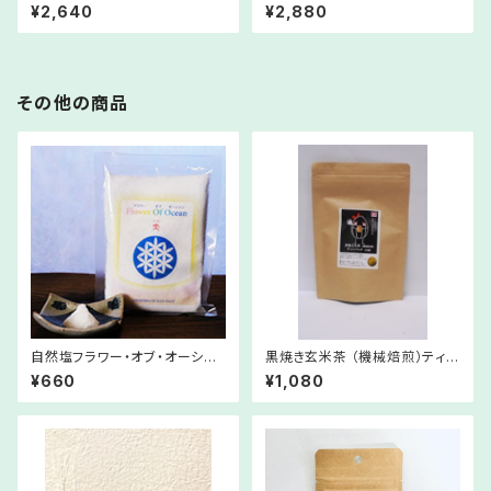
g
豆) 1Kg
¥2,640
¥2,880
その他の商品
自然塩フラワー・オブ・オーシャ
黒焼き玄米茶 （機械焙煎）ティー
ンFlower Of Ocean 200g
バッグ 3g×18包
¥660
¥1,080