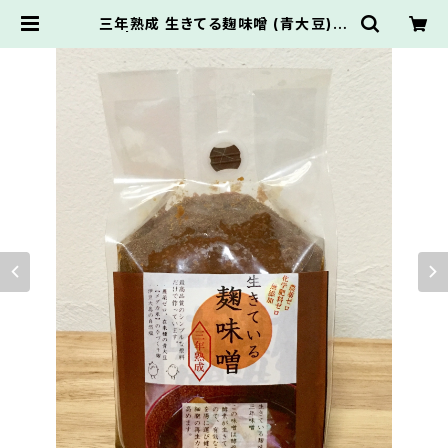
三年熟成 生きてる麹味噌 (青大豆) １
kg | NPO法人メダカのがっこう推薦
オンラインショップ