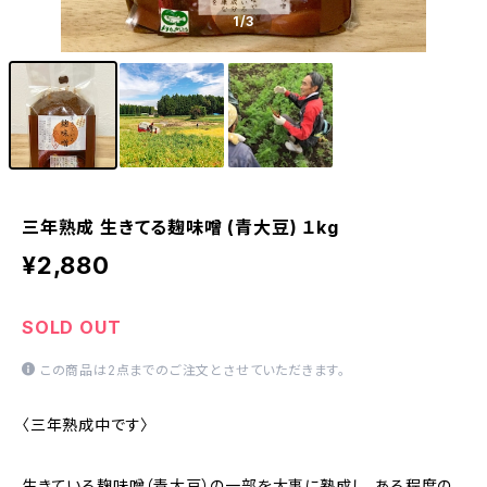
1
/3
三年熟成 生きてる麹味噌 (青大豆) １kg
¥2,880
SOLD OUT
この商品は2点までのご注文とさせていただきます。
〈三年熟成中です〉
生きている麹味噌（青大豆）の一部を大事に熟成し、ある程度の