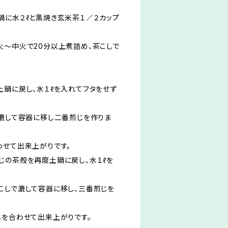
鍋に水２ℓと黒焼き玄米茶１／２カップ
火～中火で20分以上煮詰め、茶こしで
土鍋に戻し、水１ℓを入れてフタをせず
で漉して容器に移し二番煎じを作りま
わせて出来上がりです。
じの茶殻を再度土鍋に戻し、水１ℓを
こしで漉して容器に移し、三番煎じを
じを合わせて出来上がりです。