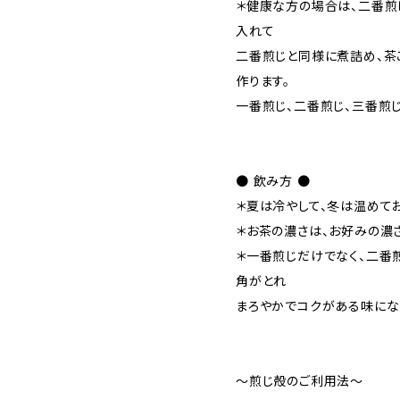
＊健康な方の場合は、二番煎
入れて
二番煎じと同様に煮詰め、茶
作ります。
一番煎じ、二番煎じ、三番煎
● 飲み方 ●
＊夏は冷やして、冬は温めて
＊お茶の濃さは、お好みの濃
＊一番煎じだけでなく、二番
角がとれ
まろやかでコクがある味にな
～煎じ殻のご利用法～