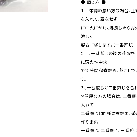
● 煎じ方 ●
１ 体調の悪い方の場合、土
を入れて、蓋をせず
に中火にかけ、沸騰したら弱
漉して
容器に移します。（一番煎じ）
２ 、一番煎じの後の茶殻を
に弱火～中火
で10分間程煮詰め、茶こし
す。
３、一番煎じと二番煎じを合
＊健康な方の場合は、二番煎
入れて
二番煎じと同様に煮詰め、茶
作ります。
一番煎じ、二番煎じ、三番煎